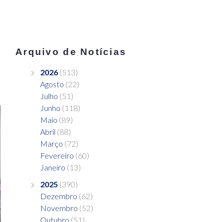
Arquivo de Notícias
2026
(513)
Agosto
(22)
Julho
(51)
Junho
(118)
Maio
(89)
Abril
(88)
Março
(72)
Fevereiro
(60)
Janeiro
(13)
2025
(390)
Dezembro
(62)
Novembro
(52)
Outubro
(51)