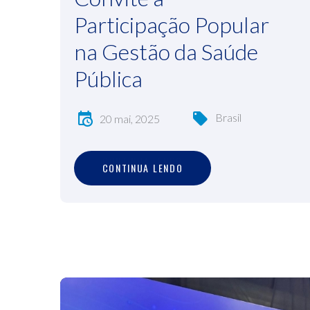
Participação Popular
na Gestão da Saúde
Pública
Brasil
20 mai, 2025
C
O
N
T
I
N
U
A
L
E
N
D
O
CONTINUA LENDO