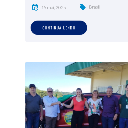
Brasil
15 mai, 2025
C
O
N
T
I
N
U
A
L
E
N
D
O
CONTINUA LENDO