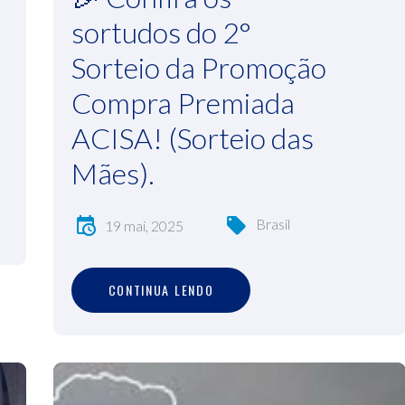
sortudos do 2°
Sorteio da Promoção
Compra Premiada
ACISA! (Sorteio das
Mães).
Brasil
19 mai, 2025
C
O
N
T
I
N
U
A
L
E
N
D
O
CONTINUA LENDO