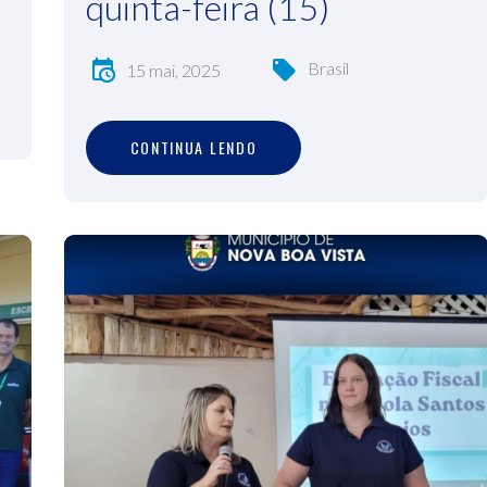
quinta-feira (15)
Brasil
15 mai, 2025
C
O
N
T
I
N
U
A
L
E
N
D
O
CONTINUA LENDO