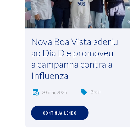
Nova Boa Vista aderiu
ao Dia D e promoveu
a campanha contra a
Influenza
Brasil
20 mai, 2025
C
O
N
T
I
N
U
A
L
E
N
D
O
CONTINUA LENDO