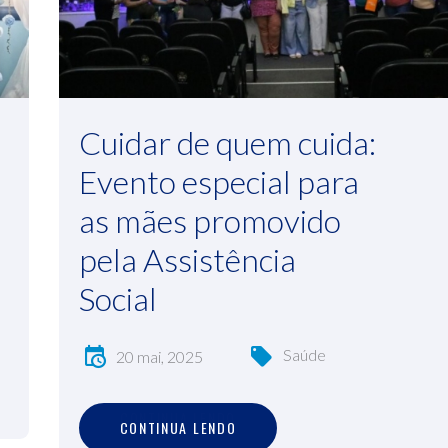
Cuidar de quem cuida:
Evento especial para
as mães promovido
pela Assistência
Social
Saúde
20 mai, 2025
C
O
N
T
I
N
U
A
L
E
N
D
O
CONTINUA LENDO