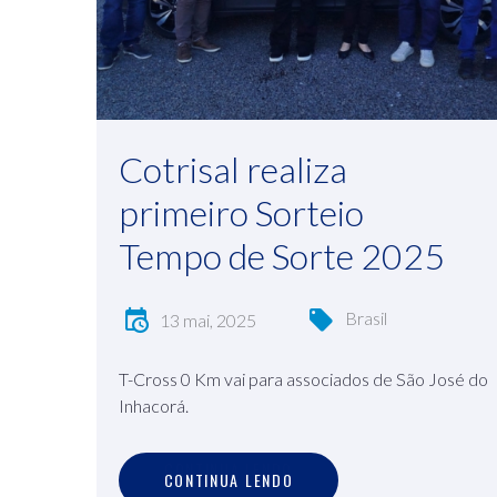
Cotrisal realiza
primeiro Sorteio
Tempo de Sorte 2025
Brasil
13 mai, 2025
T-Cross 0 Km vai para associados de São José do
Inhacorá.
C
O
N
T
I
N
U
A
L
E
N
D
O
CONTINUA LENDO