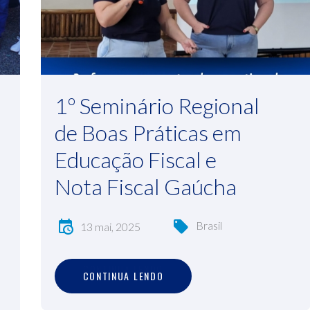
1º Seminário Regional
de Boas Práticas em
Educação Fiscal e
Nota Fiscal Gaúcha
Brasil
13 mai, 2025
C
O
N
T
I
N
U
A
L
E
N
D
O
CONTINUA LENDO