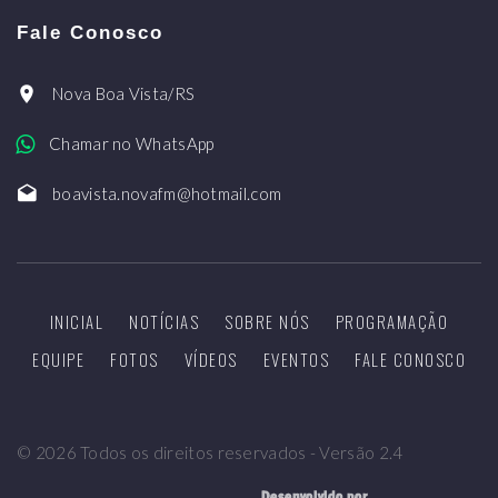
Fale Conosco
Nova Boa Vista/RS
Chamar no WhatsApp
boavista.novafm@hotmail.com
INICIAL
NOTÍCIAS
SOBRE NÓS
PROGRAMAÇÃO
EQUIPE
FOTOS
VÍDEOS
EVENTOS
FALE CONOSCO
©
2026
Todos os direitos reservados - Versão 2.4