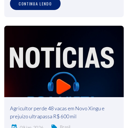
CONTINUA LENDO
Agricultor perde 48 vacas em Novo Xingu e
prejuízo ultrapassa R$ 600 mil
Brasil
09 jan, 2026