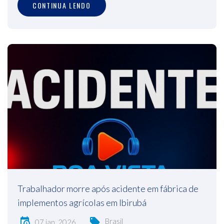
CONTINUA LENDO
Trabalhador morre após acidente em fábrica de
implementos agrícolas em Ibirubá
Brasil
07 jan, 2026