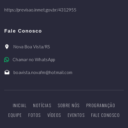
https://previsao.inmet.gov.br/4312955
Fale Conosco
Nova Boa Vista/RS
Chamar no WhatsApp
boavista.novafm@hotmail.com
INICIAL
NOTÍCIAS
SOBRE NÓS
PROGRAMAÇÃO
EQUIPE
FOTOS
VÍDEOS
EVENTOS
FALE CONOSCO