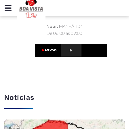
No ar:
MANHÃ 104
De 06:00 às 09:00
Notícias