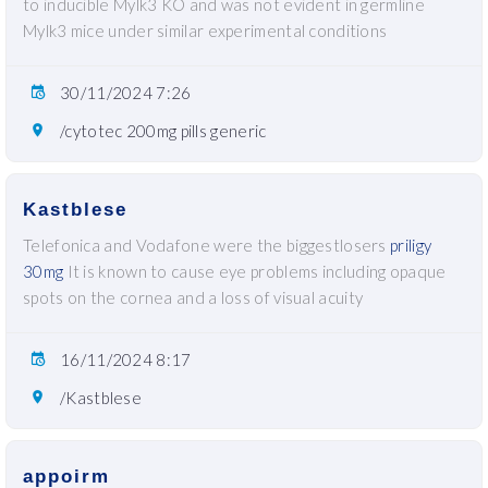
to inducible Mylk3 KO and was not evident in germline
Mylk3 mice under similar experimental conditions
30/11/2024 7:26
/cytotec 200mg pills generic
Kastblese
Telefonica and Vodafone were the biggestlosers
priligy
30mg
It is known to cause eye problems including opaque
spots on the cornea and a loss of visual acuity
16/11/2024 8:17
/Kastblese
appoirm