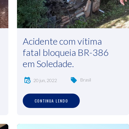
Acidente com vítima
fatal bloqueia BR-386
em Soledade.
Brasil
20 jun, 2022
C
O
N
T
I
N
U
A
L
E
N
D
O
CONTINUA LENDO