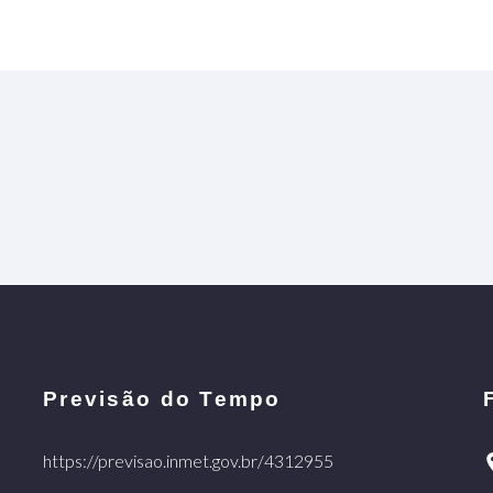
Previsão do Tempo
https://previsao.inmet.gov.br/4312955