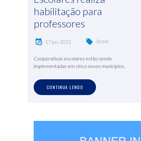
habilitação para
professores
Brasil
17 jun, 2022
Cooperativas escolares estão sendo
implementadas em cinco novos municípios.
C
O
N
T
I
N
U
A
L
E
N
D
O
CONTINUA LENDO