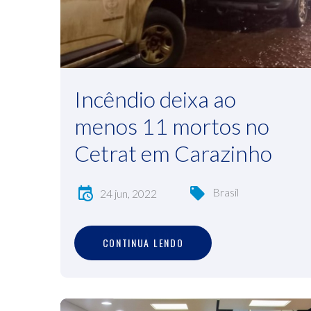
Incêndio deixa ao
menos 11 mortos no
Cetrat em Carazinho
Brasil
24 jun, 2022
C
O
N
T
I
N
U
A
L
E
N
D
O
CONTINUA LENDO