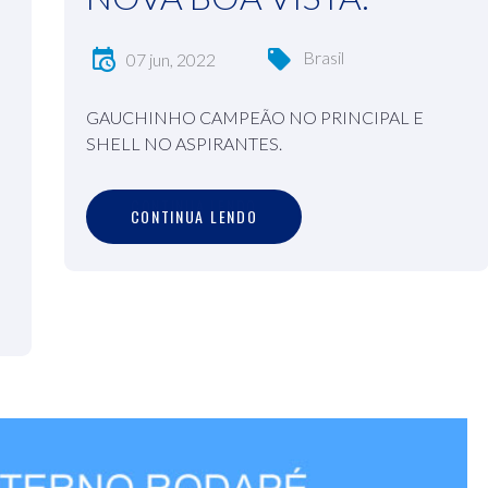
Brasil
07 jun, 2022
GAUCHINHO CAMPEÃO NO PRINCIPAL E
SHELL NO ASPIRANTES.
C
O
N
T
I
N
U
A
L
E
N
D
O
CONTINUA LENDO