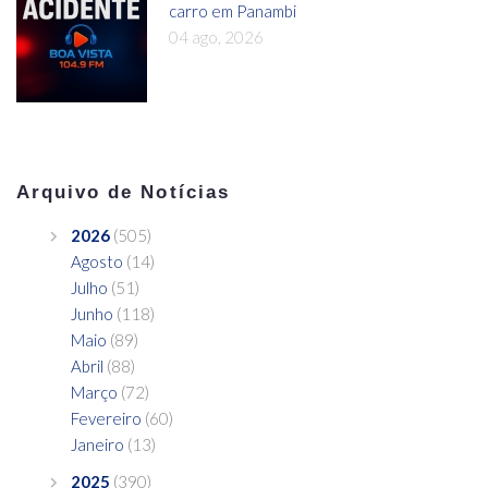
carro em Panambi
04 ago, 2026
Arquivo de Notícias
2026
(505)
Agosto
(14)
Julho
(51)
Junho
(118)
Maio
(89)
Abril
(88)
Março
(72)
Fevereiro
(60)
Janeiro
(13)
2025
(390)