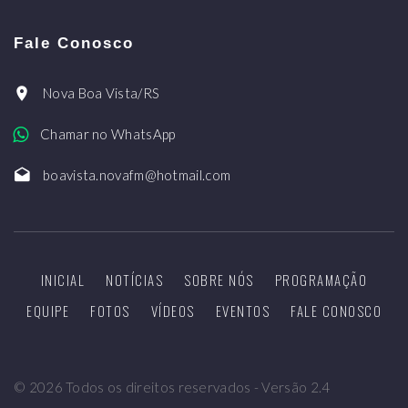
Fale Conosco
Nova Boa Vista/RS
Chamar no WhatsApp
boavista.novafm@hotmail.com
INICIAL
NOTÍCIAS
SOBRE NÓS
PROGRAMAÇÃO
EQUIPE
FOTOS
VÍDEOS
EVENTOS
FALE CONOSCO
©
2026
Todos os direitos reservados - Versão 2.4