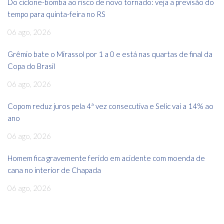
Do ciclone-bomba ao risco de novo tornado: veja a previsão do
tempo para quinta-feira no RS
06 ago, 2026
Grêmio bate o Mirassol por 1 a 0 e está nas quartas de final da
Copa do Brasil
06 ago, 2026
Copom reduz juros pela 4ª vez consecutiva e Selic vai a 14% ao
ano
06 ago, 2026
Homem fica gravemente ferido em acidente com moenda de
cana no interior de Chapada
06 ago, 2026