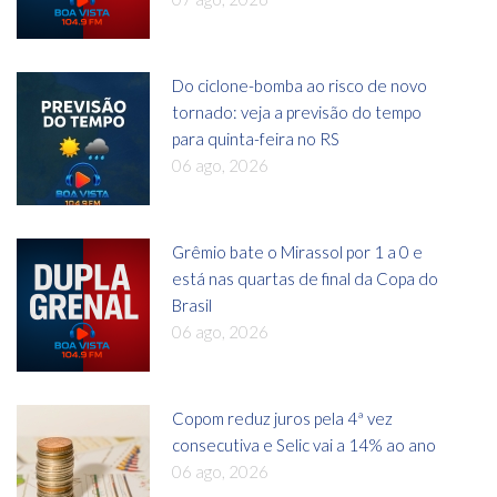
Do ciclone-bomba ao risco de novo
tornado: veja a previsão do tempo
para quinta-feira no RS
06 ago, 2026
Grêmio bate o Mirassol por 1 a 0 e
está nas quartas de final da Copa do
Brasil
06 ago, 2026
Copom reduz juros pela 4ª vez
consecutiva e Selic vai a 14% ao ano
06 ago, 2026