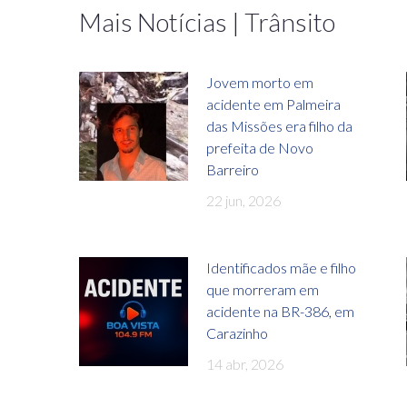
Mais Notícias | Trânsito
Jovem morto em
acidente em Palmeira
das Missões era filho da
prefeita de Novo
Barreiro
22 jun, 2026
Identificados mãe e filho
que morreram em
acidente na BR-386, em
Carazinho
14 abr, 2026