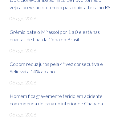
veja a previsão do tempo para quinta-feira no RS
06 ago, 2026
Grêmio bate o Mirassol por 1 a 0 e está nas
quartas de final da Copa do Brasil
06 ago, 2026
Copom reduz juros pela 4ª vez consecutiva e
Selic vai a 14% ao ano
06 ago, 2026
Homem fica gravemente ferido em acidente
com moenda de cana no interior de Chapada
06 ago, 2026