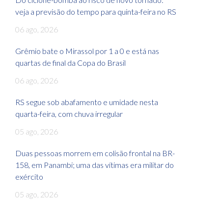
veja a previsão do tempo para quinta-feira no RS
06 ago, 2026
Grêmio bate o Mirassol por 1 a 0 e está nas
quartas de final da Copa do Brasil
06 ago, 2026
RS segue sob abafamento e umidade nesta
quarta-feira, com chuva irregular
05 ago, 2026
Duas pessoas morrem em colisão frontal na BR-
158, em Panambi; uma das vítimas era militar do
exército
05 ago, 2026